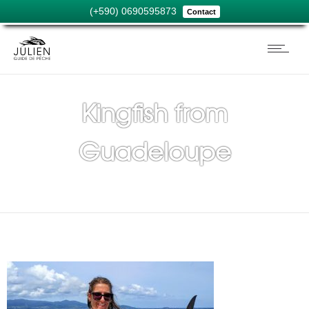
(+590) 0690595873
Contact
Kingfish from
Guadeloupe