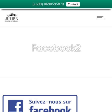
(+590) 0690595873
Contact
Facebook2