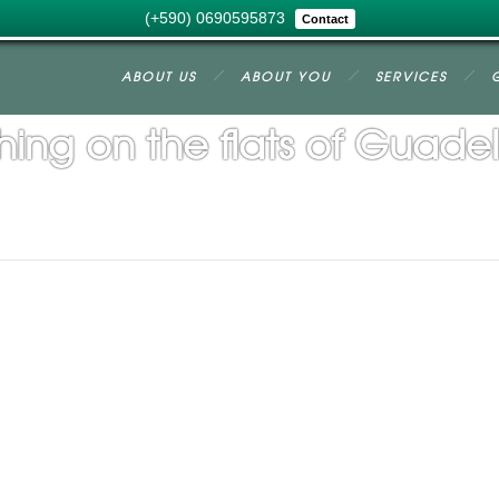
(+590) 0690595873
Contact
ABOUT US
ABOUT YOU
SERVICES
ishing on the flats of Guad