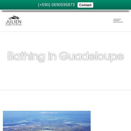
(+590) 0690595873
Contact
Bathing in Guadeloupe