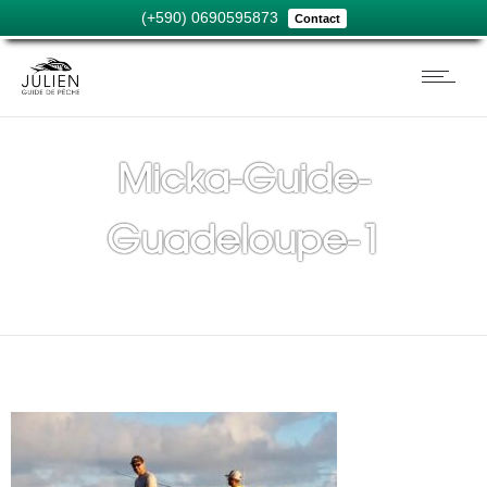
(+590) 0690595873
Contact
Micka-Guide-
Guadeloupe-1