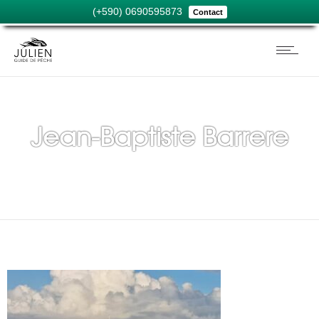
(+590) 0690595873
Contact
Jean-Baptiste Barrere