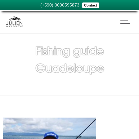
(+590) 0690595873
Contact
Fishing guide
Guadeloupe