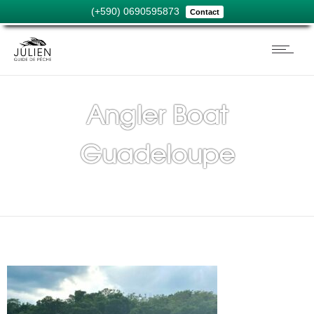
(+590) 0690595873
Contact
Angler Boat
Guadeloupe