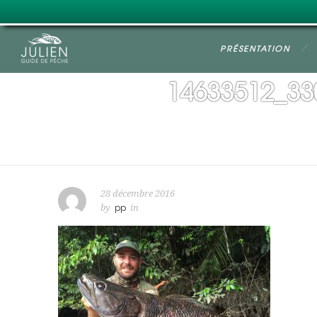
PRÉSENTATION
14633512_33
28 décembre 2016
by
pp
in