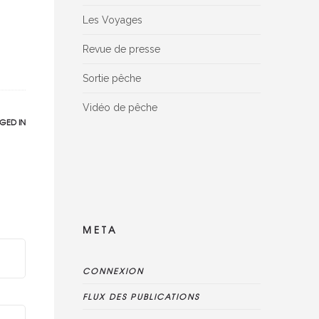
Les Voyages
Revue de presse
Sortie pêche
Vidéo de pêche
GED IN
Facebook Reviews widget is disconnected,
please delete this widget, create new one
and connect reviews again
META
CONNEXION
FLUX DES PUBLICATIONS