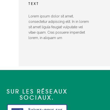
TEXT
Lorem ipsum dolor sit amet,
consectetur adipiscing elit. In in lorem
sit amet ligula feugiat vulputate vel
vitae quam. Cras posuere imperdiet
lorem, in aliquam urn
SUR LES RÉSEAUX
SOCIAUX.