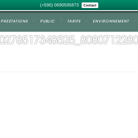
(+590) 0690595873
Contact
PRESTATIONS
PUBLIC
TARIFS
ENVIRONNEMENT
0278517348525_808071228