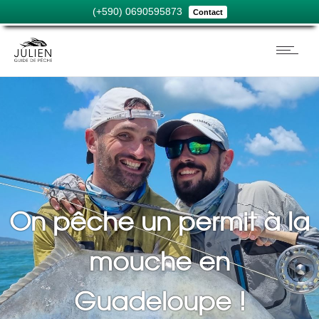
(+590) 0690595873
Contact
On pêche un permit à la
mouche en
Guadeloupe !