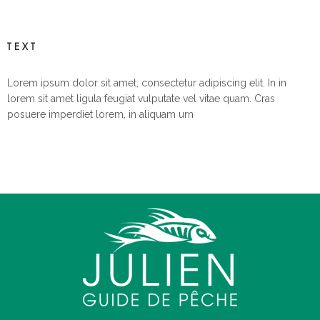
TEXT
Lorem ipsum dolor sit amet, consectetur adipiscing elit. In in
lorem sit amet ligula feugiat vulputate vel vitae quam. Cras
posuere imperdiet lorem, in aliquam urn