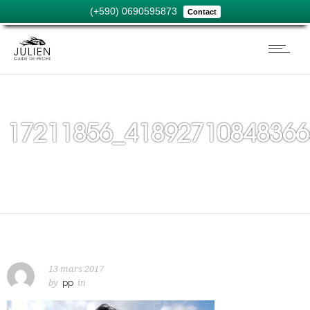
(+590) 0690595873
Contact
17211856_41892710848366
13 mars 2017
by
pp
in