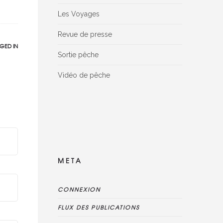
Les Voyages
Revue de presse
GED IN
Sortie pêche
Vidéo de pêche
Facebook Reviews widget is disconnected,
please delete this widget, create new one
and connect reviews again
META
CONNEXION
FLUX DES PUBLICATIONS