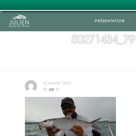
PRÉSENTATION
50271434_79
12 janvier 2019
by
pp
in