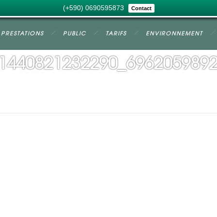
(+590) 0690595873
Contact
PRESTATIONS
PUBLIC
TARIFS
ENVIRONNEMENT
1440821232290_696205989