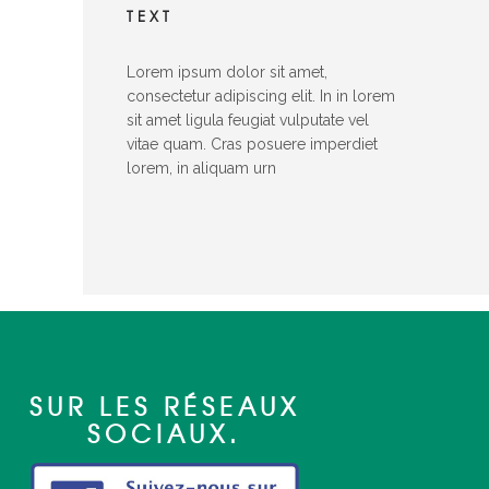
TEXT
Lorem ipsum dolor sit amet,
consectetur adipiscing elit. In in lorem
sit amet ligula feugiat vulputate vel
vitae quam. Cras posuere imperdiet
lorem, in aliquam urn
SUR LES RÉSEAUX
SOCIAUX.