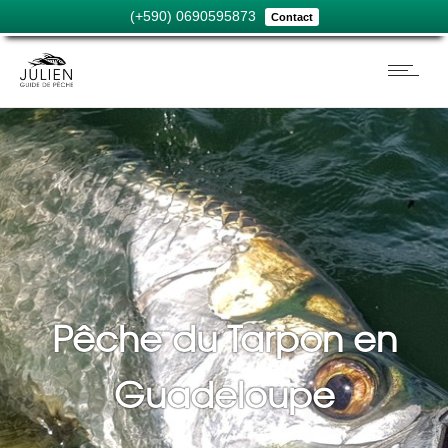
(+590) 0690595873
Contact
Pêche du Tarpon en
Guadeloupe