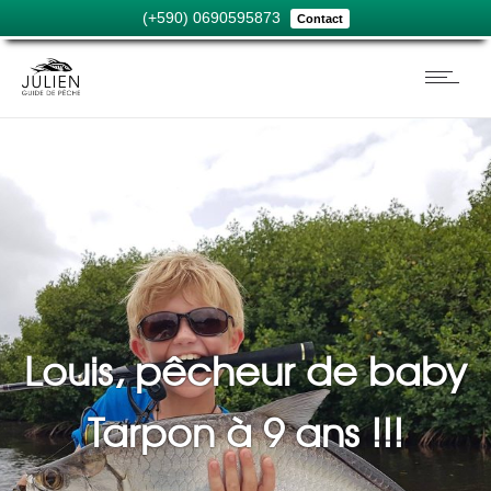
(+590) 0690595873
Contact
Louis, pêcheur de baby
Tarpon à 9 ans !!!