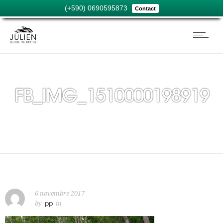
(+590) 0690595873
Contact
FB_IMG_1510000198919
6 novembre 2017
by
pp
in