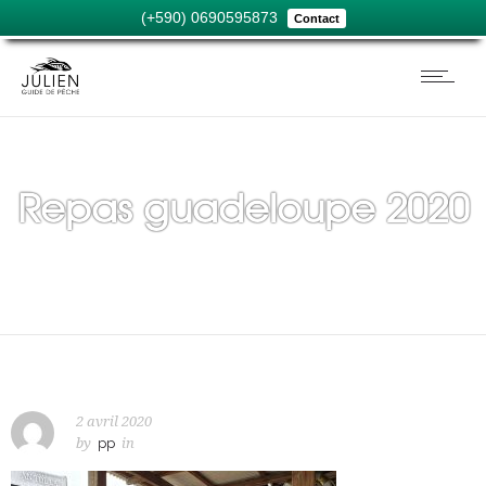
(+590) 0690595873
Contact
Repas guadeloupe 2020
2 avril 2020
by
pp
in