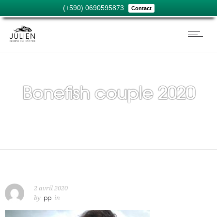
(+590) 0690595873
Contact
Bonefish couple 2020
2 avril 2020
by
pp
in