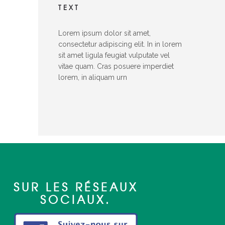
TEXT
Lorem ipsum dolor sit amet,
consectetur adipiscing elit. In in lorem
sit amet ligula feugiat vulputate vel
vitae quam. Cras posuere imperdiet
lorem, in aliquam urn
SUR LES RÉSEAUX
SOCIAUX.