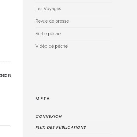
Les Voyages
Revue de presse
Sortie pêche
Vidéo de pêche
Facebook Reviews widget is disconnected,
please delete this widget, create new one
and connect reviews again
GED IN
META
CONNEXION
FLUX DES PUBLICATIONS