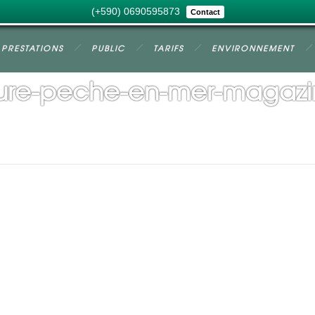
(+590) 0690595873
Contact
PRESTATIONS
PUBLIC
TARIFS
ENVIRONNEMENT
ure-peche-en-mer-magazi