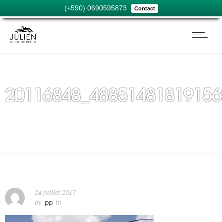
(+590) 0690595873
Contact
20116848_48851481819156
24 juillet 2017
by
pp
in