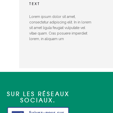
TEXT
Lorem ipsum dolor sit amet,
consectetur adipiscing elit. In in lorem
sit amet ligula feugiat vulputate vel
vitae quam. Cras posuere imperdiet
lorem, in aliquam urn
SUR LES RÉSEAUX
SOCIAUX.