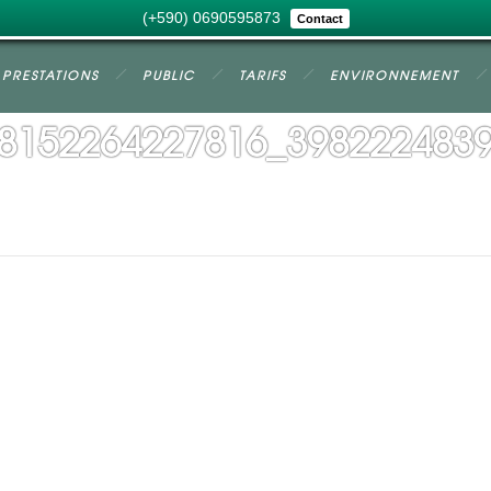
(+590) 0690595873
Contact
PRESTATIONS
PUBLIC
TARIFS
ENVIRONNEMENT
8152264227816_398222483