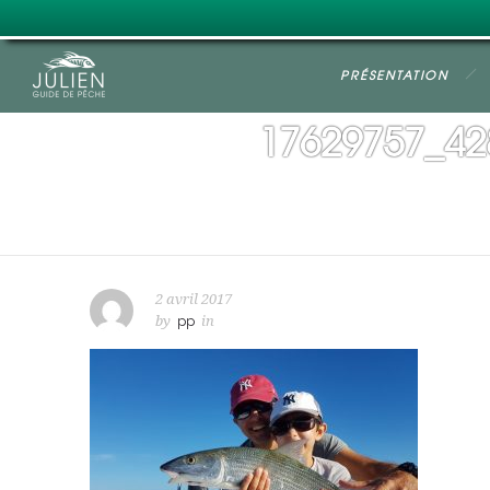
PRÉSENTATION
17629757_42
2 avril 2017
by
pp
in