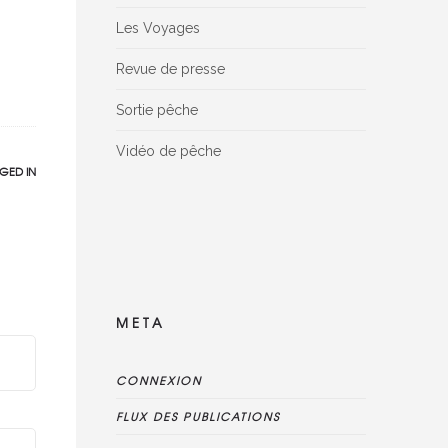
Les Voyages
Revue de presse
Sortie pêche
Vidéo de pêche
GED IN
Facebook Reviews widget is disconnected,
please delete this widget, create new one
and connect reviews again
META
CONNEXION
FLUX DES PUBLICATIONS