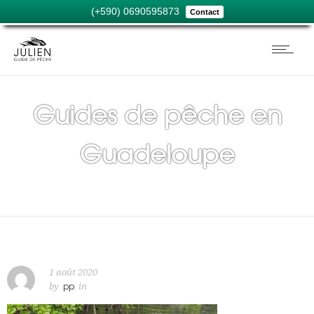
(+590) 0690595873
Contact
Guides de pêche en
Guadeloupe
1 août 2020
by
pp
in