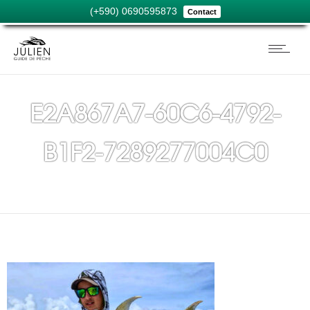
(+590) 0690595873
Contact
E2A867A7-60C6-4792-
B1F2-7289277004C0