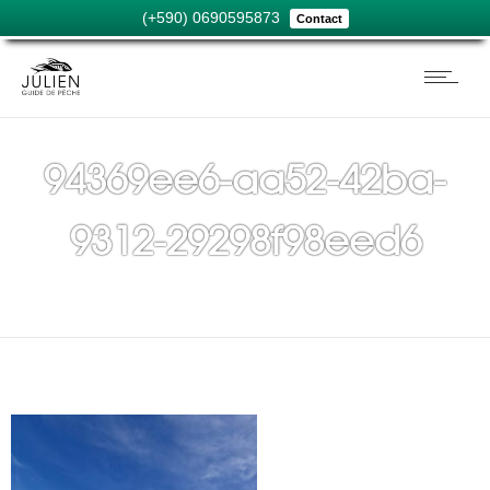
(+590) 0690595873
Contact
94369ee6-aa52-42ba-
9312-29298f98eed6