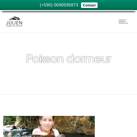
(+590) 0690595873
Contact
Poisson dormeur