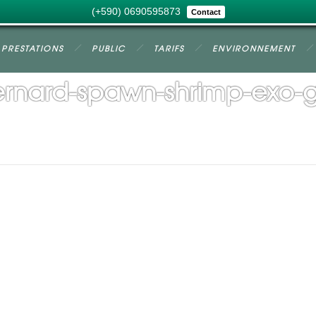
(+590) 0690595873
Contact
PRESTATIONS
PUBLIC
TARIFS
ENVIRONNEMENT
rnard-spawn-shrimp-exo-