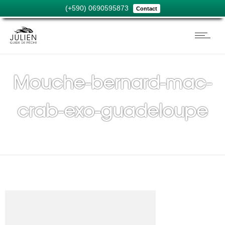
(+590) 0690595873
Contact
Mouche-bernard-mac-
crab-exo-guadeloupe