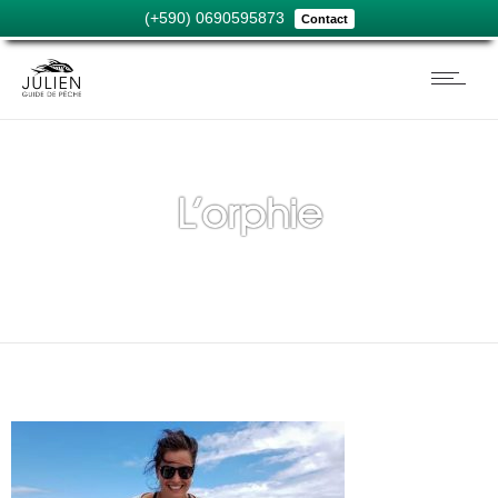
(+590) 0690595873
Contact
L’orphie