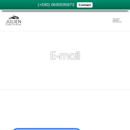
(+590) 0690595873
Contact
E-mail