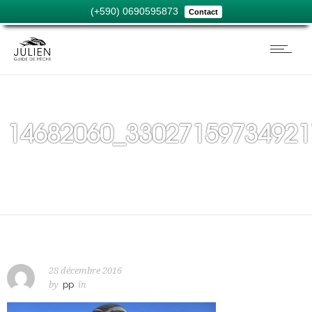
(+590) 0690595873
Contact
14682060_33027159734921
28 décembre 2016
by
pp
in