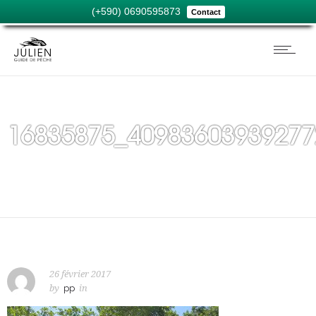
(+590) 0690595873
Contact
16835875_40983603939277
26 février 2017
by
pp
in