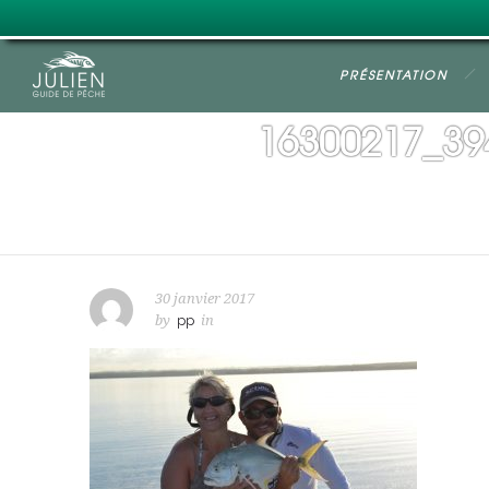
PRÉSENTATION
16300217_39
30 janvier 2017
by
pp
in