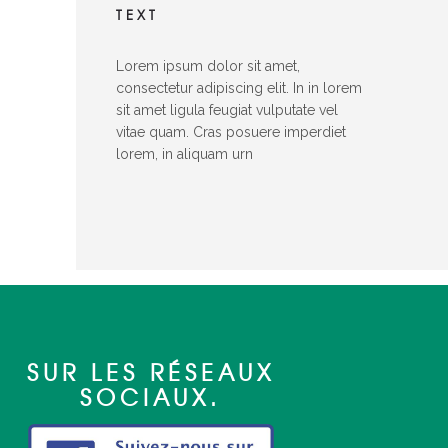
TEXT
Lorem ipsum dolor sit amet,
consectetur adipiscing elit. In in lorem
sit amet ligula feugiat vulputate vel
vitae quam. Cras posuere imperdiet
lorem, in aliquam urn
SUR LES RÉSEAUX
SOCIAUX.