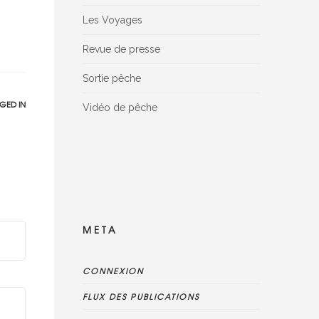
Les Voyages
Revue de presse
Sortie pêche
GED IN
Vidéo de pêche
Facebook Reviews widget is disconnected,
please delete this widget, create new one
and connect reviews again
META
CONNEXION
FLUX DES PUBLICATIONS