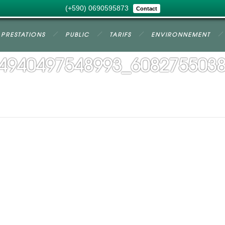
(+590) 0690595873
Contact
PRESTATIONS
PUBLIC
TARIFS
ENVIRONNEMENT
4940497548993_608275503