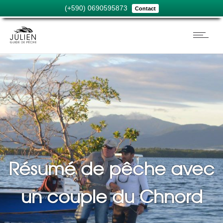
(+590) 0690595873
Contact
Résumé de pêche avec
un couple du Chnord