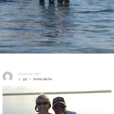
29 janvier 2017
by
pp
in
Sortie pêche