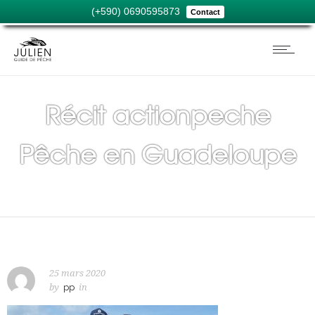
(+590) 0690595873
Contact
Récit actionpeche
Pêche en Guadeloupe
25 mars 2020
by
pp
in