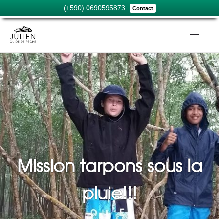
(+590) 0690595873
Contact
Mission tarpons sous la
pluie!!!