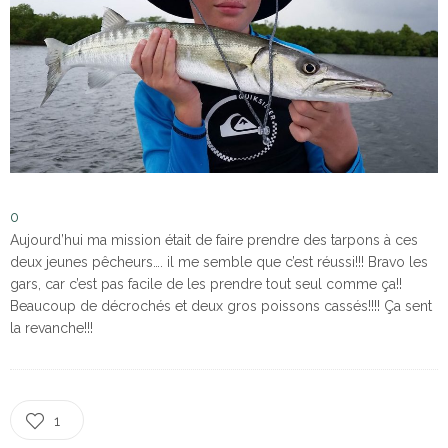
0
Aujourd’hui ma
mission était de faire prendre des
tarpons
à ces
deux jeunes pêcheurs
….
il
me semble que c’est réussi!!!
Bravo les
gars, car
c’est
pas facile de les prendre tout seul comme ça!!
B
eaucoup
de
décrochés
et deux gros poissons cassés
!!!!
Ça sent
la revanche!!!
1