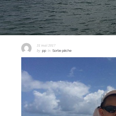
31 mai 2017
by
pp
in
Sortie pêche