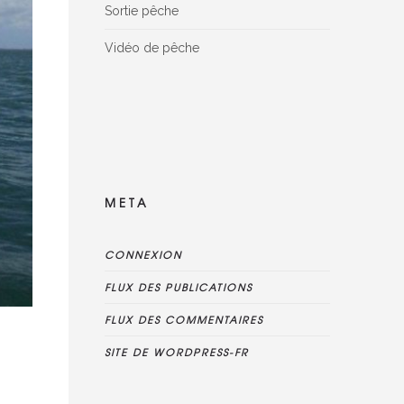
Sortie pêche
Vidéo de pêche
Facebook Reviews widget is disconnected,
please delete this widget, create new one
and connect reviews again
META
CONNEXION
FLUX DES PUBLICATIONS
FLUX DES COMMENTAIRES
SITE DE WORDPRESS-FR