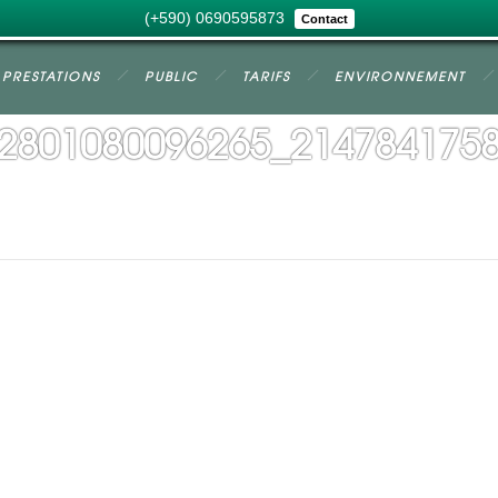
(+590) 0690595873
Contact
PRESTATIONS
PUBLIC
TARIFS
ENVIRONNEMENT
2801080096265_214784175