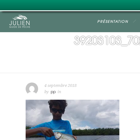
PRÉSENTATION
39203103_70
4 septembre 2018
by
pp
in