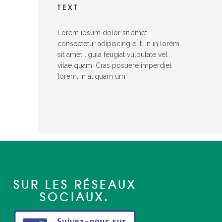
TEXT
Lorem ipsum dolor sit amet,
consectetur adipiscing elit. In in lorem
sit amet ligula feugiat vulputate vel
vitae quam. Cras posuere imperdiet
lorem, in aliquam urn
SUR LES RÉSEAUX
SOCIAUX.