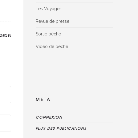
Les Voyages
Revue de presse
Sortie pêche
GED IN
Vidéo de pêche
Facebook Reviews widget is disconnected,
please delete this widget, create new one
and connect reviews again
META
CONNEXION
FLUX DES PUBLICATIONS