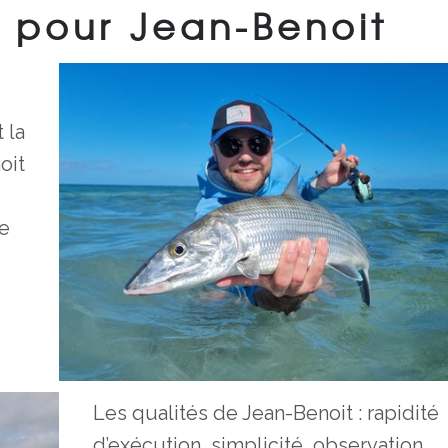
pour Jean-Benoit
 la
oit
le
Les qualités de Jean-Benoit : rapidité
d’exécution, simplicité, observation