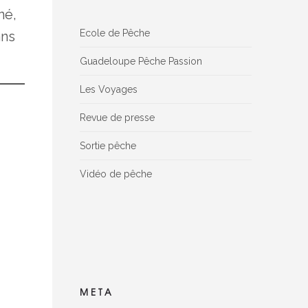
né,
Ecole de Pêche
ans
Guadeloupe Pêche Passion
Les Voyages
Revue de presse
Sortie pêche
Vidéo de pêche
Facebook Reviews widget is disconnected,
please delete this widget, create new one
and connect reviews again
META