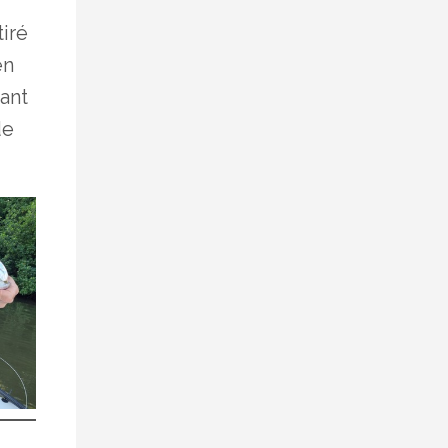
iré
en
ant
de