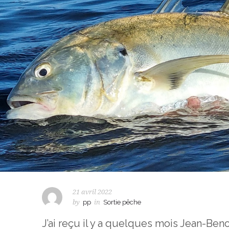
21 avril 2022
by
pp
in
Sortie pêche
J’ai reçu il y a quelques mois Jean-Be