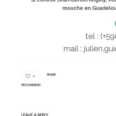
mouche en Guadeloupe
tel : (+5
mail : julien
SHARE
0
RECOMMEND
LEAVE A REPLY