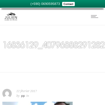
(+590) 0690595873
Contact
16836129_40796888291282
22 février 2017
by
pp
in