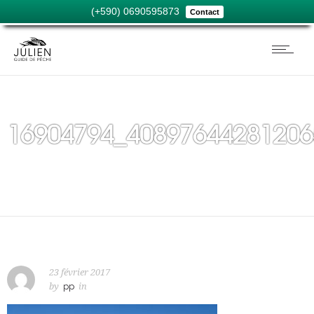
(+590) 0690595873
Contact
16904794_40897644281206
23 février 2017
by
pp
in