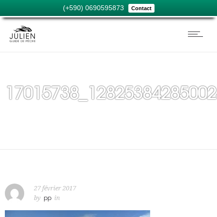
(+590) 0690595873
Contact
17015738_12825384285002
27 février 2017
by
pp
in