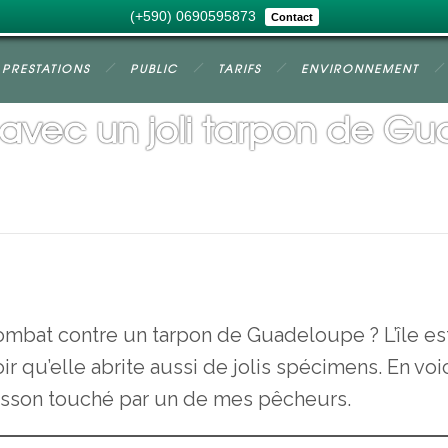
(+590) 0690595873
Contact
PRESTATIONS
PUBLIC
TARIFS
ENVIRONNEMENT
vec un joli tarpon de G
ombat contre un tarpon de Guadeloupe ? L’île es
r qu’elle abrite aussi de jolis spécimens. En voic
sson touché par un de mes pêcheurs.