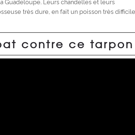
la Guadeloupe. Leurs chandelles et leurs
seuse très dure, en fait un poisson très difficile
at contre ce tarpon