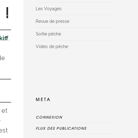
 !
Les Voyages
Revue de presse
Sortie pêche
kiff
.
Vidéo de pêche
Facebook Reviews widget is disconnected,
de
please delete this widget, create new one
and connect reviews again
META
 et
CONNEXION
e
FLUX DES PUBLICATIONS
est