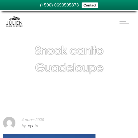
(+590) 0690595873
Contact
Snook canito
Guadeloupe
4 mars 2020
by
pp
in