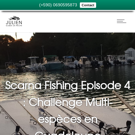
(+590) 0690595873
Contact
Scarna Fishing Episode 4
: Challenge Multi-
espèces en