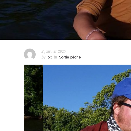
2 janvier 2017
by
pp
in
Sortie pêche