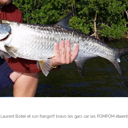
aurent Boitel et son frangin!!! bravo les gars car les POMPOM étaient