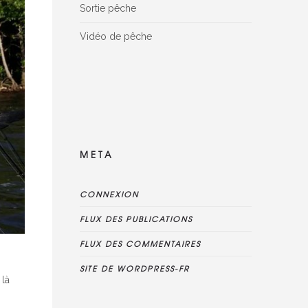
Sortie pêche
Vidéo de pêche
Facebook Reviews widget is disconnected,
please delete this widget, create new one
and connect reviews again
META
CONNEXION
FLUX DES PUBLICATIONS
FLUX DES COMMENTAIRES
SITE DE WORDPRESS-FR
 là