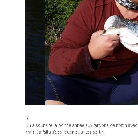
0
On a souhaité la bonne année aux tarpons ce matin avec L
mais il a fallu s’appliquer pour les sortir!!!