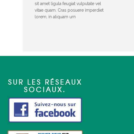
sit amet ligula feugiat vulputate vel
vitae quam. Cras posuere imperdiet
lorem, in aliquam urn
SUR LES RÉSEAUX
SOCIAUX.