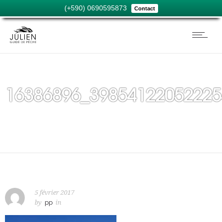
(+590) 0690595873
Contact
16386896_39854122052225
5 février 2017
by
pp
in