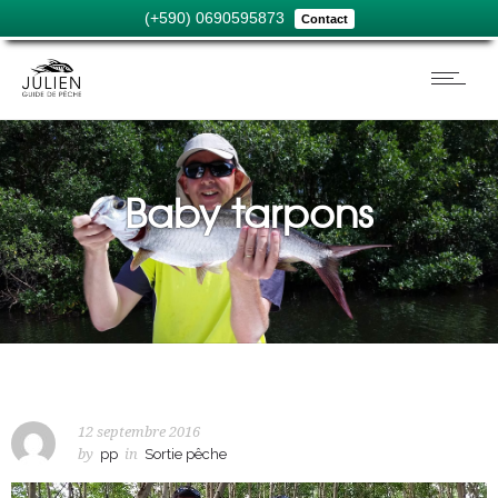
(+590) 0690595873
Contact
Baby tarpons
12 septembre 2016
by
pp
in
Sortie pêche