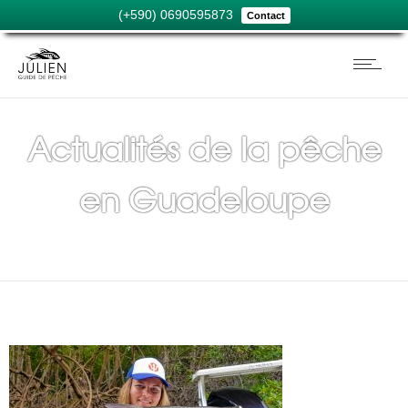
(+590) 0690595873
Contact
Actualités de la pêche
en Guadeloupe