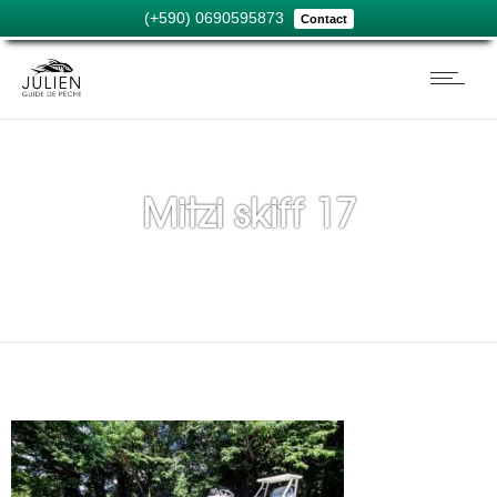
(+590) 0690595873
Contact
Mitzi skiff 17