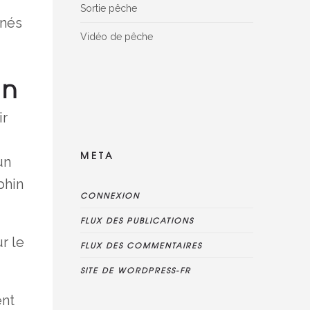
Sortie pêche
gnés
Vidéo de pêche
Facebook Reviews widget is disconnected,
on
please delete this widget, create new one
and connect reviews again
ir
META
un
phin
CONNEXION
FLUX DES PUBLICATIONS
r le
FLUX DES COMMENTAIRES
SITE DE WORDPRESS-FR
ent