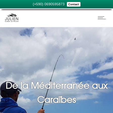
(+590) 0690595873
Contact
De la Méditerranée aux
Caraïbes